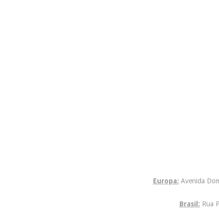
​
Europa:
Avenida Dom 
Brasil:
Rua P