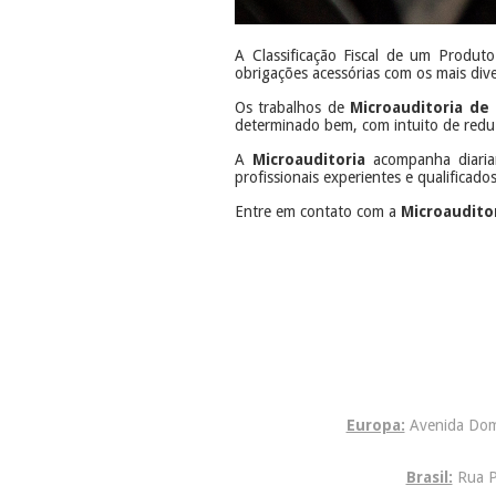
A Classificação Fiscal de um Produt
obrigações acessórias com os mais div
Os trabalhos de
Microauditoria de 
determinado bem, com intuito de reduzir
A
Microauditoria
acompanha diariam
profissionais experientes e qualificad
Entre em contato com a
Microaudito
​
Europa:
Avenida Dom 
Brasil:
Rua P