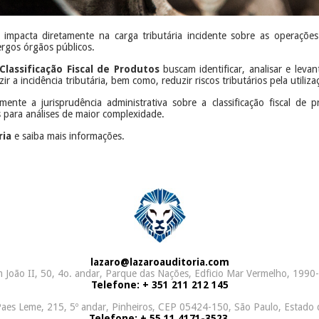
o impacta diretamente na carga tributária incidente sobre as operaçõ
ergos órgãos públicos.
Classificação Fiscal de Produtos
buscam identificar, analisar e levan
 a incidência tributária, bem como, reduzir riscos tributários pela utilizaç
ente a jurisprudência administrativa sobre a classificação fiscal de
os para análises de maior complexidade.
ria
e saiba mais informações.
lazaro@lazaroauditoria.com
João II, 50, 4o. andar, Parque das Nações, Edficio Mar Vermelho, 1990-
Telefone: + 351 211 212 145
aes Leme, 215, 5º andar, Pinheiros, CEP 05424-150, São Paulo, Estado 
Telefone: + 55 11 4171-3523