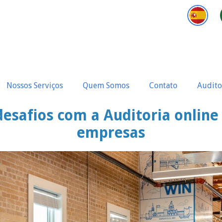
Nossos Serviços
Quem Somos
Contato
Audito
esafios com a Auditoria onlin
empresas