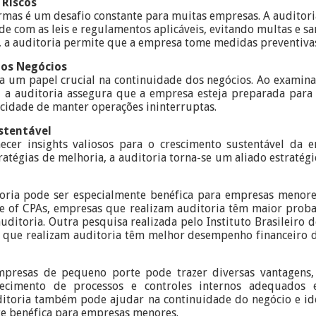
 Riscos
rmas é um desafio constante para muitas empresas. A auditoria
 com as leis e regulamentos aplicáveis, evitando multas e san
s, a auditoria permite que a empresa tome medidas preventivas
dos Negócios
m papel crucial na continuidade dos negócios. Ao examinar 
, a auditoria assegura que a empresa esteja preparada para 
acidade de manter operações ininterruptas.
stentável
ecer insights valiosos para o crescimento sustentável da e
ratégias de melhoria, a auditoria torna-se um aliado estraté
oria pode ser especialmente benéfica para empresas menor
te of CPAs, empresas que realizam auditoria têm maior proba
ditoria. Outra pesquisa realizada pelo Instituto Brasileiro 
que realizam auditoria têm melhor desempenho financeiro d
presas de pequeno porte pode trazer diversas vantagens, 
elecimento de processos e controles internos adequados 
ditoria também pode ajudar na continuidade do negócio e id
te benéfica para empresas menores.