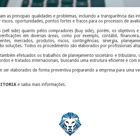
am as principais qualidades e problemas, incluindo a transparência das i
ar riscos, oportunidades, pontos fortes e fracos para os processos de aval
s (sell side) quanto pelos compradores (buy side), porém, os objetivos 
ificações em diversas áreas, como por exemplo, contábil, financeira, tri
clientes, mercados, produtos, riscos, contingências, sinergia, planejam
ção soluções. Todos os procedimento são elaborados por profissionais alt
também efetuados os trabalhos de planejamento societário e tributário, d
acordos e tratados internacionais, buscando uma estrutura eficiente e com 
 ser elaborados de forma preventiva preparando a empresa para uma ve
DITORIA
e saiba mais informações.